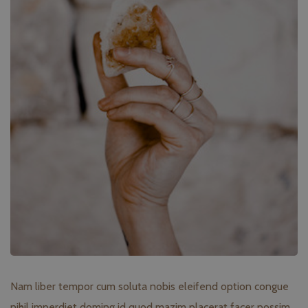
Nam liber tempor cum soluta nobis eleifend option congue
nihil imperdiet doming id quod mazim placerat facer possim