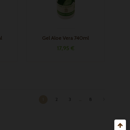
l
Gel Aloe Vera 740ml
17,95 €
1
2
3
…
8