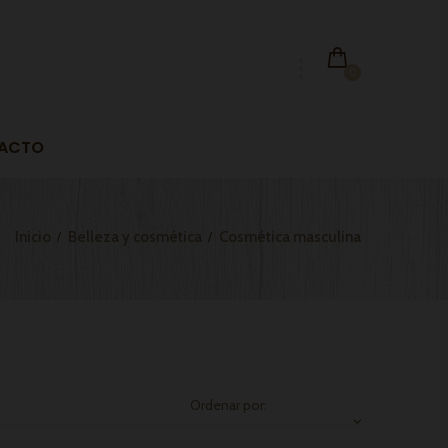
0
ACTO
Inicio
Belleza y cosmética
Cosmética masculina
Ordenar por: