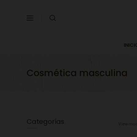
INICI
Cosmética masculina
Categorías
View mod