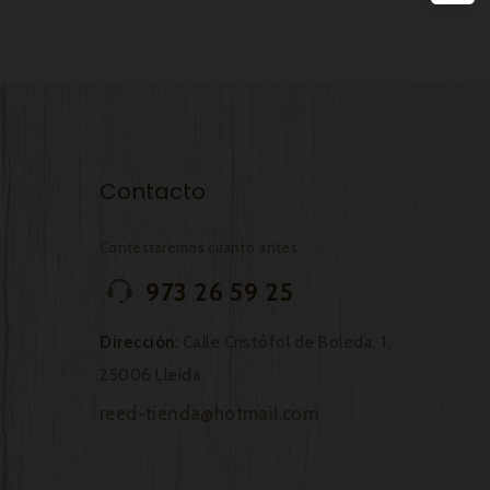
Contacto
Contestaremos cuanto antes
973 26 59 25
Dirección:
Calle Cristófol de Boleda, 1,
25006 Lleida
reed-tienda@hotmail.com