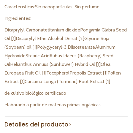
Características:Sin nanopartículas, Sin perfume
Ingredientes:
Dicaprylyl Carbonatetitanium dioxidePongamia Glabra Seed
Oil [1]Dicaprylyl EtherAlcohol Denat [2]Glycine Soja
(Soybean) oil [1]Polyglyceryl-3 DiisostearateAluminum
HydroxideStearic AcidRubus Idaeus (Raspberry) Seed
OilHelianthus Annuus (Sunflower) Hybrid Oil [1]Olea
Europaea Fruit Oil [1]TocopherolPropolis Extract [1]Pollen
Extract [1]Curcuma Longa (Turmeric) Root Extract [1]
de cultivo biológico certificado
elaborado a partir de materias primas orgánicas
Detalles del producto