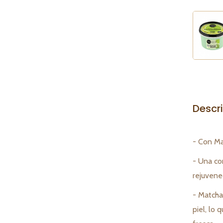
Descr
- Con Ma
- Una co
rejuvene
- Matcha
piel, lo 