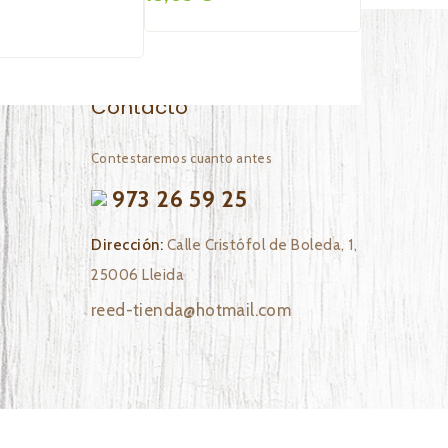
AM
18,35 €
Contacto
Contestaremos cuanto antes
973 26 59 25
Dirección:
Calle Cristófol de Boleda, 1,
25006 Lleida
reed-tienda@hotmail.com