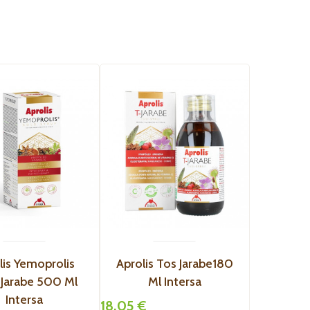
lis Yemoprolis
Aprolis Tos Jarabe180
BIPOLE
 Jarabe 500 Ml
Ml Intersa
NIÑ
Intersa
IN
18,05 €