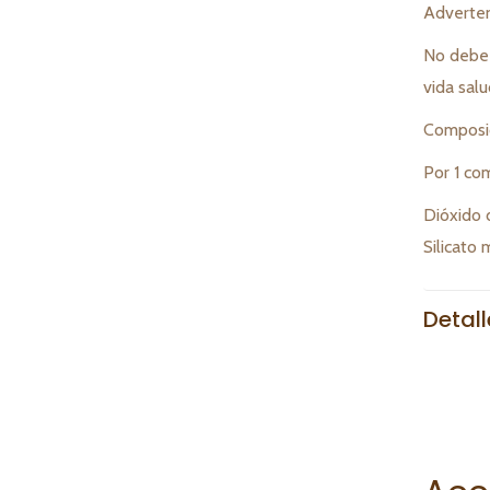
Adverten
No debe u
vida sal
Composici
Por 1 co
Dióxido d
Silicato
Detal