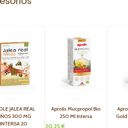
esorios
OLE JALEA REAL
Aprolis Mucpropol Bio
Apro
IÑOS 300 MG
250 Ml Intersa
Gold
INTERSA 20
20,25 €