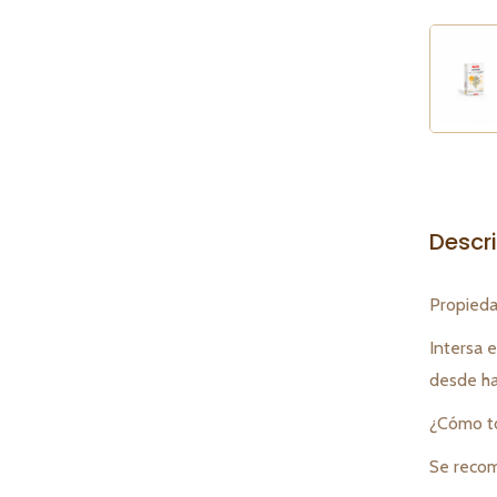
Descr
Propiedad
Intersa e
desde ha
¿Cómo to
Se recom