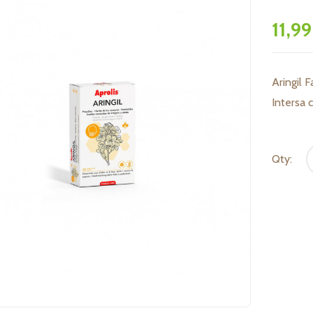
11,99
Aringil F
Intersa 
Qty: