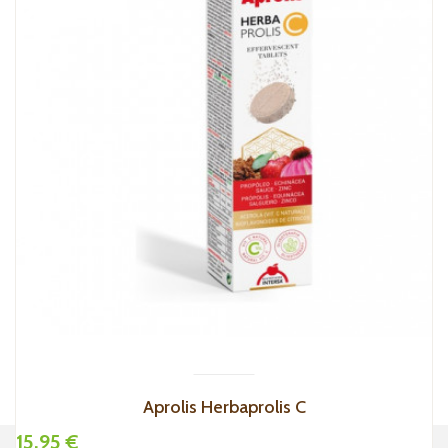
Aprolis Herbaprolis C
15,95 €
1